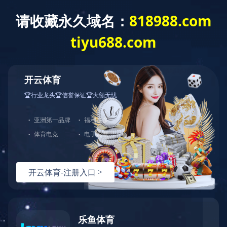
网站首页
集团介绍
资讯中心
精品工程
banner
集团介绍
banner11
11-29
发布者：ad
资讯中心
......
精品工程
banner3
业务领域