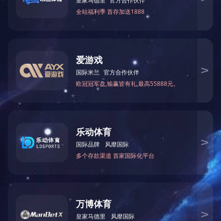
0537-3167007
sdysjsjt@163.com
0537-3167007
www.moregraca.com
网站首页
集团介绍
星空(中国)
加入收藏
Copyright@
星空网页版登录入口 
版权所有：星空网