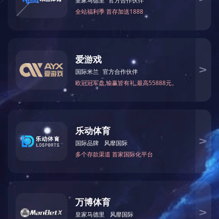
关于申报
www.moregraca.com
08-06
发布者：ad
关于申报20
业......
省住建厅
08-06
发布者：ad
7月18日
特大......
2016
08-05
发布者：ad
毫无疑问，
行......