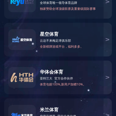
“尊敬的客户，我们将
您的姓名
*
您的邮箱
*