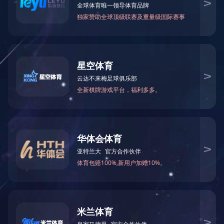
项目动态
党群工作
社会责任
科技创新
星空(中国)
CONTACT US
星空网页版登录入口
0537-3167007
sdysjsjt@163.com
0537-3167007