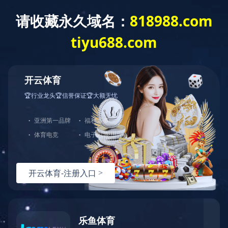
网站首页
集团介绍
资讯中心
精品工程
社会责任
集团新闻
奉献爱心
08-06
发布者：ad
行业动态
永胜集团在
决......