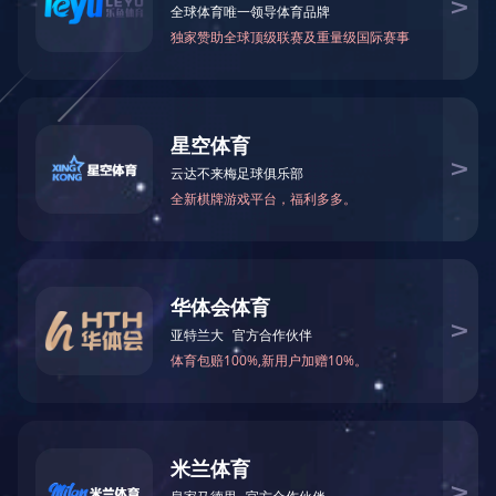
如没特殊注明，文章均为星空
sdysjsjt@163.com
上一篇：
济宁市一体三馆
下一篇：
圣都会议中心
0537-3167007
www.moregraca.com
网站首页
集团介绍
星空(中国)
加入收藏
Copyright@
星空网页版登录入口 
版权所有：星空网
备案号：
米兰官方网页版
|
皇冠·app官网首页
|
开云手机官方版在线入口
|
乐竞官网
|
开