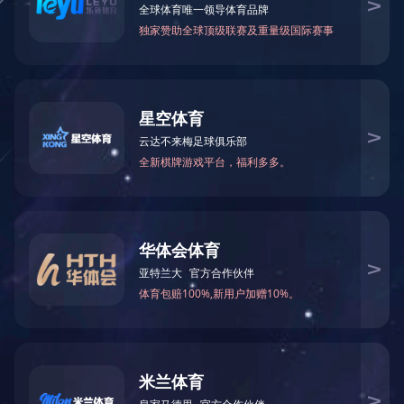
如没特殊注明，文章均为星空
sdysjsjt@163.com
上一篇：
泗水县第一人民医院
下一篇：
永胜控股大厦
0537-3167007
www.moregraca.com
网站首页
集团介绍
星空(中国)
加入收藏
Copyright@
星空网页版登录入口 
版权所有：星空网
备案号：
米兰官方网页版
|
皇冠·app官网首页
|
开云手机官方版在线入口
|
乐竞官网
|
开