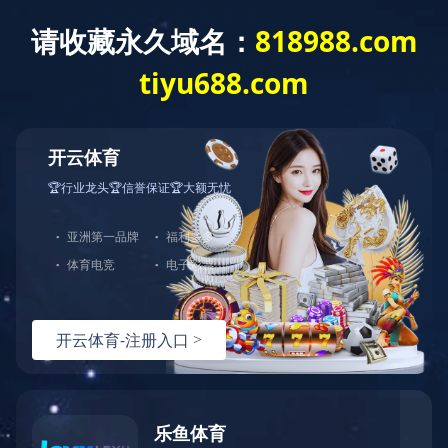
网站首页
集团介绍
资讯中心
精品工程
精品工程
精品工程
发
星空(中国)
CONTACT US
星空网页版登录入口
0537-3167007