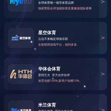
如没特殊注明，文章均为星空
sdysjsjt@163.com
上一篇：
新闻大厦
下一篇：
星空网页版登录入口
0537-3167007
www.moregraca.com
网站首页
集团介绍
星空(中国)
加入收藏
Copyright@
星空网页版登录入口 
版权所有：星空网
备案号：
米兰官方网页版
|
皇冠·app官网首页
|
开云手机官方版在线入口
|
乐竞官网
|
开