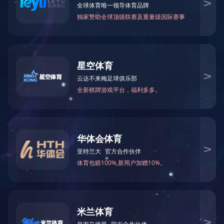
sdysjsjt@163.com
上一篇：
洸河中学
下一篇：
港航大厦
0537-3167007
www.moregraca.com
网站首页
集团介绍
星空(中国)
加入收藏
Copyright@
星空网页版登录入口 
版权所有：星空网
备案号：
米兰官方网页版
|
皇冠·app官网首页
|
开云手机官方版在线入口
|
乐竞官网
|
开