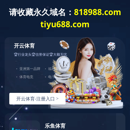
网站首页
集团介绍
资讯中心
精品工程
精品工程
精品工程
发
星空(中国)
CONTACT US
星空网页版登录入口
0537-3167007