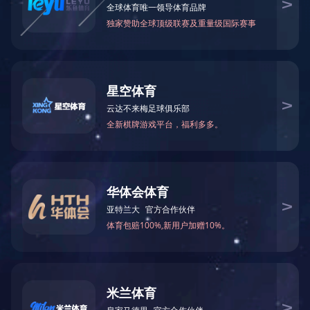
如没特殊注明，文章均为星空
sdysjsjt@163.com
上一篇：
返回列表
下一篇：
唐马大桥工程
0537-3167007
www.moregraca.com
网站首页
集团介绍
星空(中国)
加入收藏
Copyright@
星空网页版登录入口 
版权所有：星空网
备案号：
米兰官方网页版
|
皇冠·app官网首页
|
开云手机官方版在线入口
|
乐竞官网
|
开