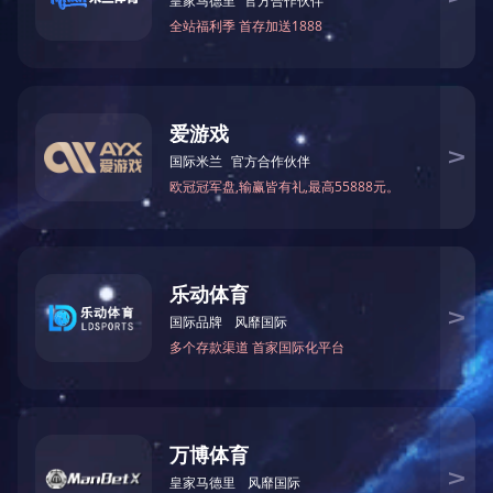
如没特殊注明，文章均为星空
上一篇：
数字化转型丨永胜集
下一篇：
2024山东两会｜省
网站首页
集团介绍
星空(中国)
加入收藏
Copyright@
星空网页版登录入口 
版权所有：星空网
备案号：