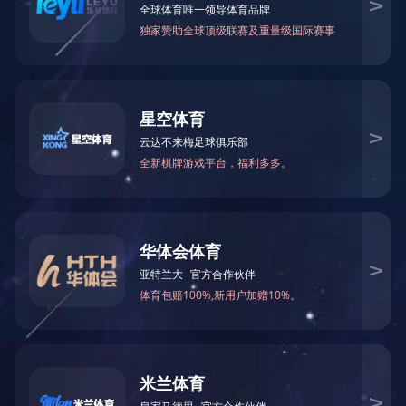
现新作为。
社会责任
1月15日上
科技创新
开幕。来自全市各
齐聚一堂，认真履
星空(中国)
CONTACT US
化强市建设新局面
星空网页版登录入口
0537-3167007
我司副董事长
协委员出席两次会
sdysjsjt@163.com
为当好人民群
泛听取群众意见
、
0537-3167007
交建议
，
充分
履行
www.moregraca.com
地履行好人大代表