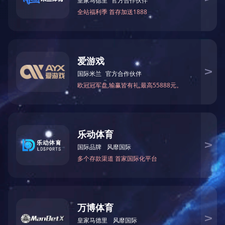
www.moregraca.com
会议最后，集
事会的坚强领导下
公司的高质量发展
动员大会结束后
建设集团
年
2023
如没特殊注明，文章均为星空
上一篇：
2023年春节后开工集
下一篇：
扬州市瘦西湖街道考