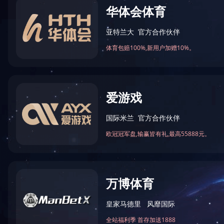
项
社会责任
提
誉
科技创新
系
星空(中国)
CONTACT US
挥
星空网页版登录入口
0537-3167007
如没
sdysjsjt@163.com
上一
0537-3167007
下一
www.moregraca.com