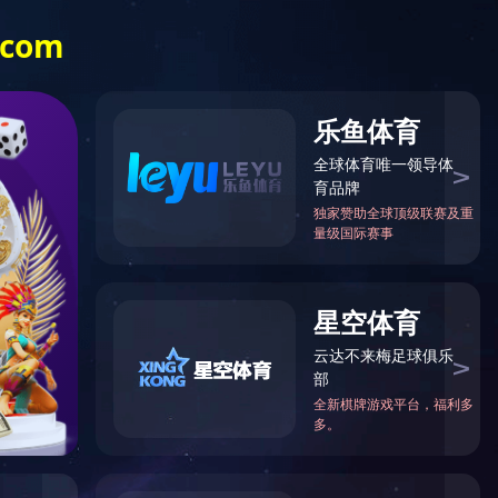
人力资源
星空(中国)
您当前的位置：
首页
>
资讯中心
>
集团新闻
A级信用企业
3
浏览次数：
3571
筑业
级信用企业评选结果公
AAA
信用企业。