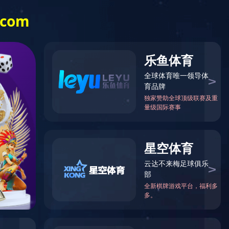
人力资源
星空(中国)
您当前的位置：
首页
>
资讯中心
>
集团新闻
目举行 取得圆满成功
3
浏览次数：
3968
产观摩会在我公司承建的新体
党工委书记展鑫、各县
产、建筑企业负责人等170余