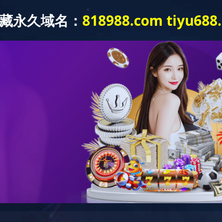
资讯中心
精品工程
业务领域
商务中心
全市建筑领域安全生产现场观摩会在新体校项
发表日期：2021-03-13 10:47:13
文章编辑：admin12
2021
年3月12日上午， 全市建筑领域安全生
项目部举行，市政府副市长张国洲、太白湖新区
市、区）政府及住建部门主要负责人，部分房地