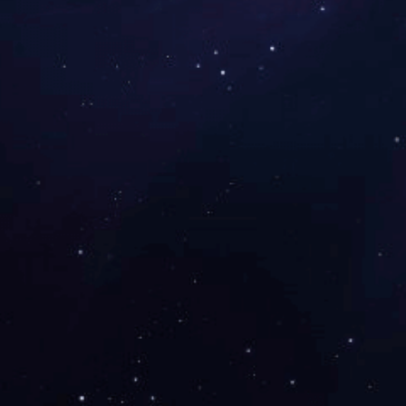
筑
业
出
如没
上一
下一
网站首页
集团介绍
星空(中国)