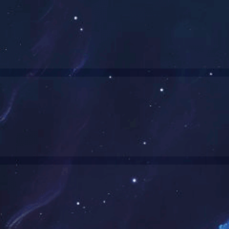
参加此次观摩会。