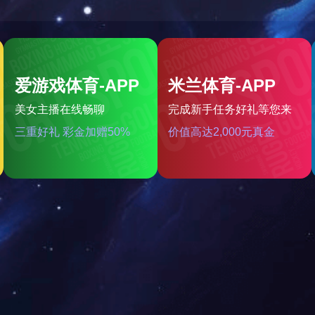
本次观摩会主要交流学习了我公司新体校建
含塔吊吊钩可视化、人员定位芯片、临边监测
如何运用智慧工地管理平台实现施工安全信息