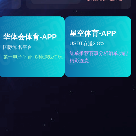
设项目的智慧工地管理平台,
、自动喷淋等多个系统，展示
化智能管理。