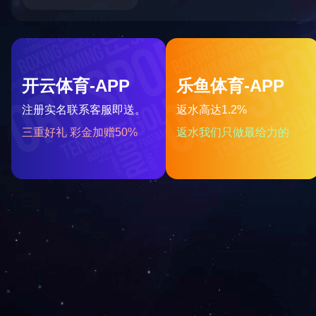
公
通
安
动
如没
上一
下一
网站首页
集团介绍
星空(中国)