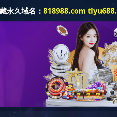
资讯中心
精品工程
业务领域
商务中心
集团公司组织开展为期三天的全方面
发表日期：2021-01-26 17:16:51
文章编辑：admin12
21
年
月
日至
日，集团公司施工管理部联合人
1
21
23
期三天的全员培训，培训内容涉及建筑专业知识、生
人际关系等多个层面。