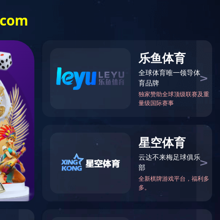
人力资源
星空(中国)
您当前的位置：
首页
>
资讯中心
>
集团新闻
集中培训活动
3
浏览次数：
4609
力资源部在永胜大厦
楼开展了
16
活急救常识、公司红头文件、职