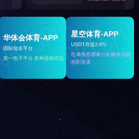
一步
加深
了
印象。
，明白在日常工作中要注意哪些
重要性，通过急救常识的现场互
返回列表