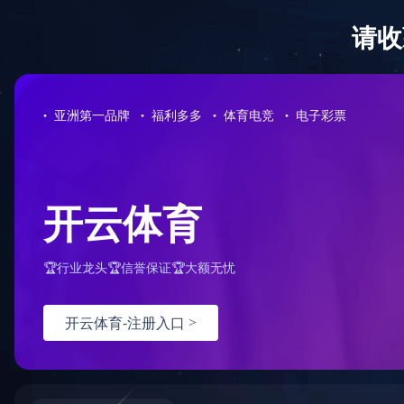
网站首页
集团介绍
集团新闻
集团新闻
行业动态
20
项目动态
为
场
党群工作