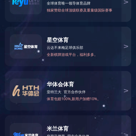
项目动态
作，保障施工一线员
工和广大农民工平安
党群工作
会，分别到所有在建
温物品1000余件，
社会责任
施工部部长在施
公司，项目部管理人
科技创新
利用现有的技术能力
障，力争为一线员工
星空(中国)
片、音像资料等多种
CONTACT US
保安全生产。
星空网页版登录入口
0537-3167007
sdysjsjt@163.com
0537-3167007