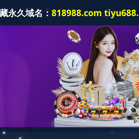
资讯中心
精品工程
业务领域
商务中心
热烈庆祝山东永胜建设集团2018年度科学发展
发表日期：2019-01-22 14:43:09
文章编辑：admin
19年1月17日，集团公司在济宁永胜大厦大会议室召
会。会议总结了过去一年取得的辉煌成绩及经验，并对
上集团公司副董事长、总经理王峰同志代表集团作出工