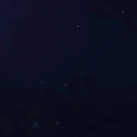
永胜合唱团表演大合唱《永胜
特殊注明，文章均为星空网页版登录入口原创，转载请注明来自：/
篇：
公司组织考察交流施工企业信息化建设
篇：
炎炎夏日送清凉 丝丝关爱沁心脾——集团公司开展“送清凉”活动