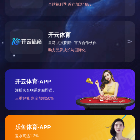
如没特殊注明，文章均为星空
上一篇：
热烈庆祝山东永胜建设
下一篇：
山东永胜建设集团荣获
网站首页
集团介绍
星空(中国)
加入收藏
Copyright@
星空网页版登录入口 