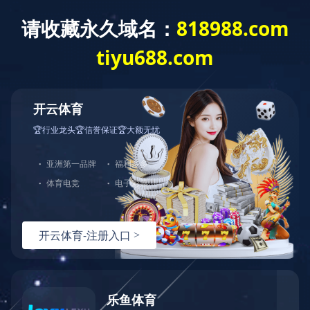
网站首页
集团介绍
资讯中心
精品工程
集团新闻
集团新闻
行业动态
10月20日，为
项目动态
展。
公司邀请全国知名
党群工作