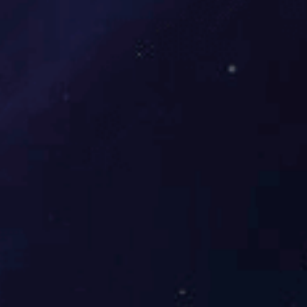
如没特殊注明，文章均为星空
上一篇：
永胜建设慈善义工团“
下一篇：
创城路上，我们携手