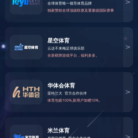
项目动态
示全体员工强化安
切实提高企业本质
党群工作
展安全生产警示教
1、公司成立
社会责任
安全警示教育小组
组长：庞志海
科技创新
副组长：唐峰云、
组员：卓广鹏、叶
星空(中国)
2、组织安排
CONTACT US
公司于近日组织
星空网页版登录入口
案例，回顾、分析
安全，为了家人的
0537-3167007
体验区进行安全体验
动，彻底消除安全
sdysjsjt@163.com
0537-3167007