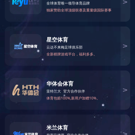
30807.08平方
务办公大楼。
社会责任
在复查过程中，复
建设单位、监理单
科技创新
充分肯定，同时也
济宁市建筑业协会
星空(中国)
及集团有关单位、
CONTACT US
星空网页版登录入口
0537-3167007
sdysjsjt@163.com
0537-3167007
www.moregraca.com