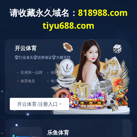
网站首页
集团介绍
资讯中心
精品工程
集团新闻
集团新闻
集团
行业动态
2016年10月
项目动态
等一行对公司承建
京投大厦工程位
党群工作