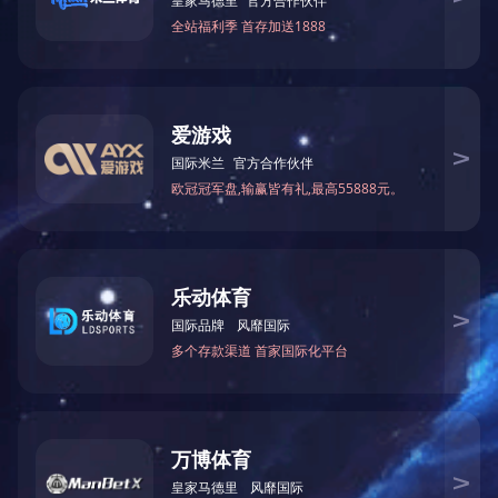
如没特殊注明，文章均为星空
上一篇：
组织项目经理参观学