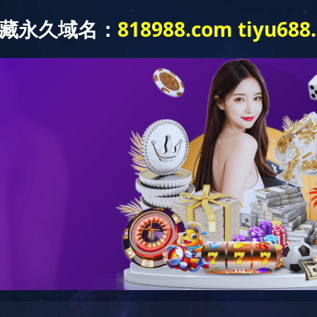
资讯中心
精品工程
业务领域
商务中心
济宁学院学生生活组团建设（施工）项目
发表日期：2018-05-22 14:17:05
文章编辑：admin