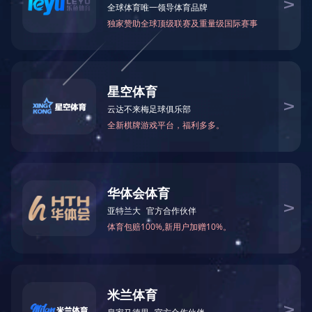
0537-3167007
sdysjsjt@163.com
0537-3167007
www.moregraca.com