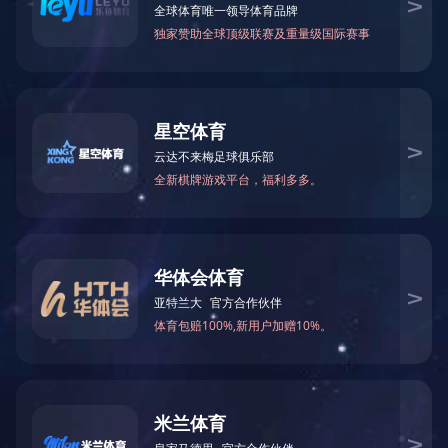
项目动态
月
日上午，
7
1
中央总书记、国家
党群工作
上午
时，集团
8
直播盛况。
社会责任
公司
自
年
1958
科技创新
坚持党的方针政策
双赢新格局，有效
星空(中国)
CONTACT US
在中国共产党成
开展了
西柏坡红色
星空网页版登录入口
因。
0537-3167007
未来，
山东永胜
走，充分发扬攻坚
sdysjsjt@163.com
0537-3167007