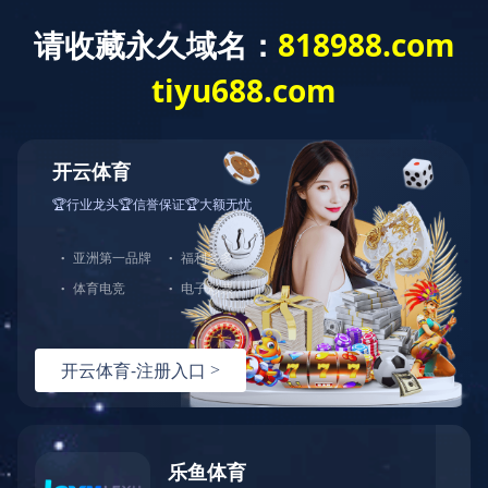
网站首页
集团介绍
资讯中心
精品工程
党建专题
集团新闻
中华崛起
发
行业动态