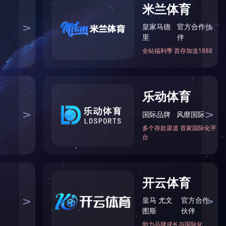
域重点工作进展情况
3
浏览次数：
4119
力带领调研组到我市调研住建领域
卞延军，市住建局局长李勇、市城
，并给予了高度评价。