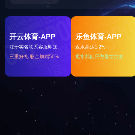
上一
0537-3167007
下一
sdysjsjt@163.com
0537-3167007
www.moregraca.com
网站首页
集团介绍
星空(中国)