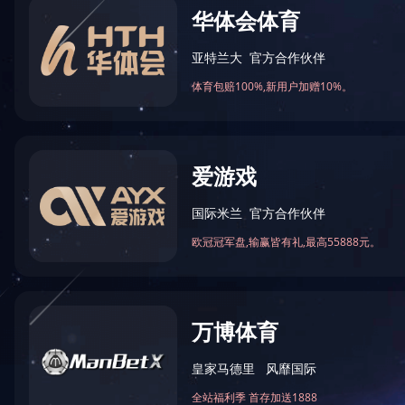
集团新闻
行业动态
项目动态
重
管
党群工作
社会责任
科技创新
星空(中国)
CONTACT US
如没
星空网页版登录入口