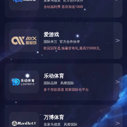
进。比如提高房屋质量
任秦虹此前在本报主办
存量与增量并重的格局
新，对于企业来讲也是
而随着地上空间建设体
下降态势，基础建设投
施、综合管廊、海绵城
的增加而扩张，中央城
市新增人口的需求。
不过，强大的需求
方政府来看，能够进一
通过直接的经营达到收
能会演变成地方政府债
中国建筑业的下行
过去的市场、政策环境
点。