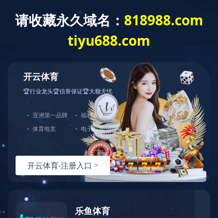
网站首页
集团介绍
资讯中心
精品工程
行业动态
集团新闻
行业动态
项目动态
毫无疑问，过去的
经济增速总体下行，从
不合理，传统产业的投
党群工作