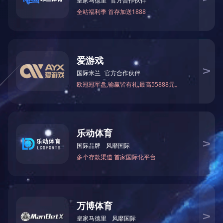
如没特殊注明，文章均为星空