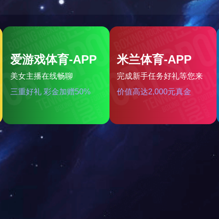
......
2016.1京投总部大厦A栋省安全
-13
发布者：admin
浏览次数：4177
......
2016.1大运河河东片区五标段18#省安全
-13
发布者：admin
浏览次数：4652
......
2015福祉苑2号楼泰山杯
-13
发布者：admin
浏览次数：4442
......