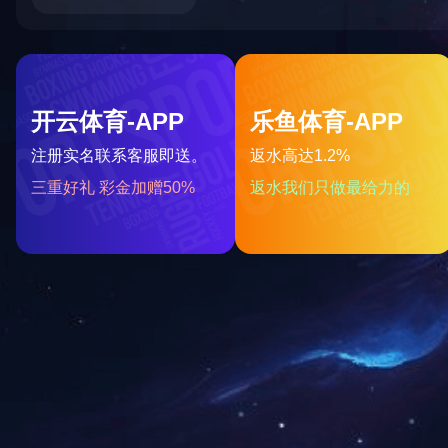
07
07
07