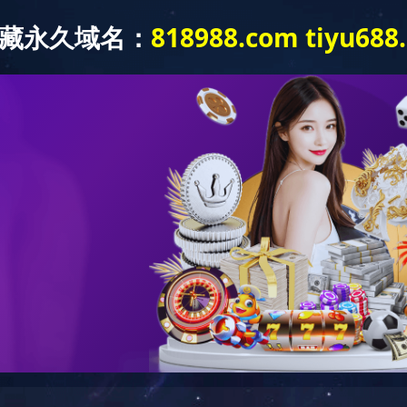
资讯中心
精品工程
业务领域
商务中心