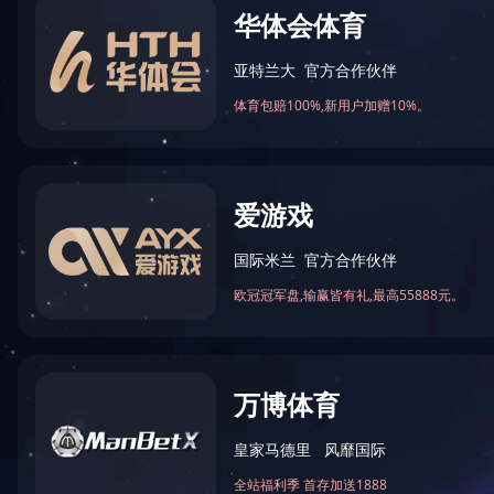
集团新闻
08
行业动态
项目动态
党群工作
社会责任
科技创新
星空(中国)
CONTACT US
星空网页版登录入口