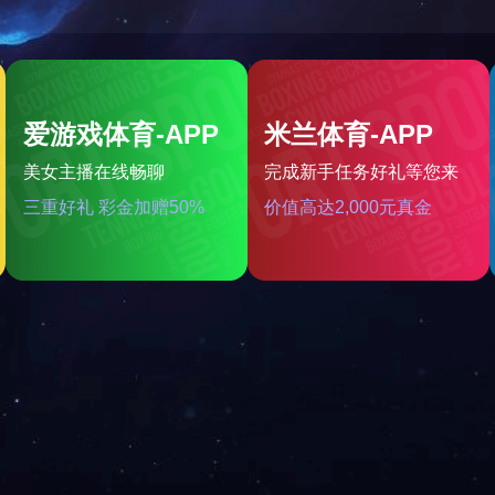
101条
首页
上一页
9
1
加入收藏
Copyright@2010-2022 All rights reseved
星空网页版登录入口 地址：山东省济宁市洸河路22号新闻大厦